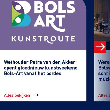
Wethouder Petra van den Akker
Werel
opent gloednieuw kunstweekend
Bols
Bols-Art vanaf het bordes
schri
muzi
Alles bekijken
Alles 