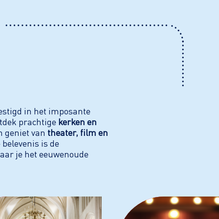
vestigd in het imposante
ntdek prachtige
kerken en
n geniet van
theater, film en
belevenis is de
waar je het eeuwenoude