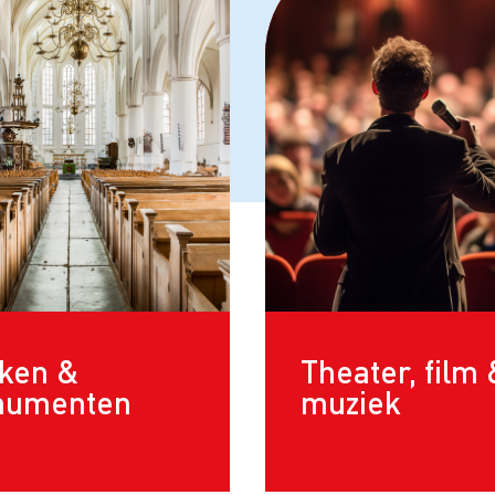
ken &
Theater, film
numenten
muziek