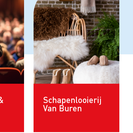
 &
Schapenlooierij
Van Buren