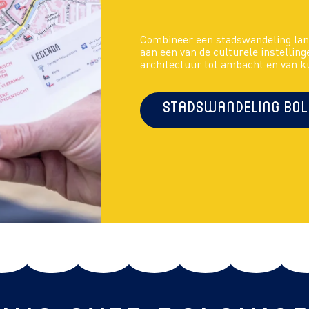
Combineer een stadswandeling lan
aan een van de culturele instelling
architectuur tot ambacht en van k
Stadswandeling Bo