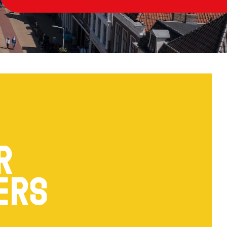
r
ers