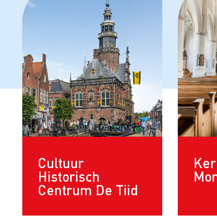
Cultuur
Ker
Historisch
Mo
Centrum De Tiid