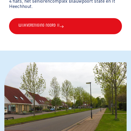
4 flats, het seniorencomplex Blauwpoort state en It
Heechhout.
Wijkvereniging Noord II