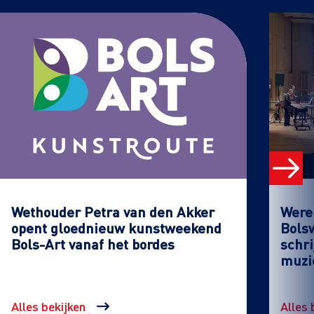
Wethouder Petra van den Akker
Werel
opent gloednieuw kunstweekend
Bols
Bols-Art vanaf het bordes
schri
muzi
Alles bekijken
Alles 