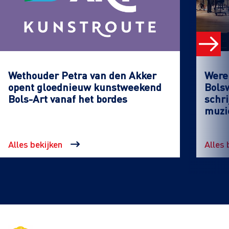
Wethouder Petra van den Akker
Werel
opent gloednieuw kunstweekend
Bols
Bols-Art vanaf het bordes
schri
muzi
Alles bekijken
Alles 