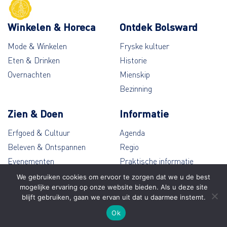
Winkelen & Horeca
Ontdek Bolsward
Mode & Winkelen
Fryske kultuer
Eten & Drinken
Historie
Overnachten
Mienskip
Bezinning
Zien & Doen
Informatie
Erfgoed & Cultuur
Agenda
Beleven & Ontspannen
Regio
Evenementen
Praktische informatie
Wandelen & Fietsen
Contact
We gebruiken cookies om ervoor te zorgen dat we u de best
mogelijke ervaring op onze website bieden. Als u deze site
blijft gebruiken, gaan we ervan uit dat u daarmee instemt.
© Bolsward 2026
Ok