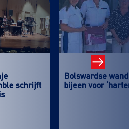
nje
Bolswardse wande
le schrijft
bijeen voor ‘hart
is