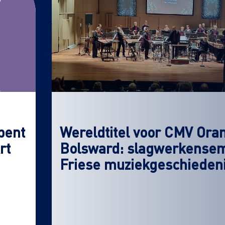
pent
Wereldtitel voor CMV Ora
rt
Bolsward: slagwerkensemb
Friese muziekgeschieden