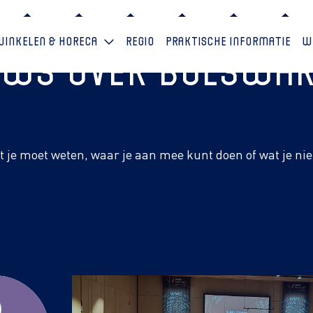
Winkelen & horeca
Regio
Praktische informatie
W
euws over Bolswa
at je moet weten, waar je aan mee kunt doen of wat je ni