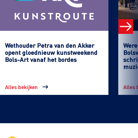
Wethouder Petra van den Akker
Werel
opent gloednieuw kunstweekend
Bols
Bols-Art vanaf het bordes
schri
muzi
Alles bekijken
Alles 