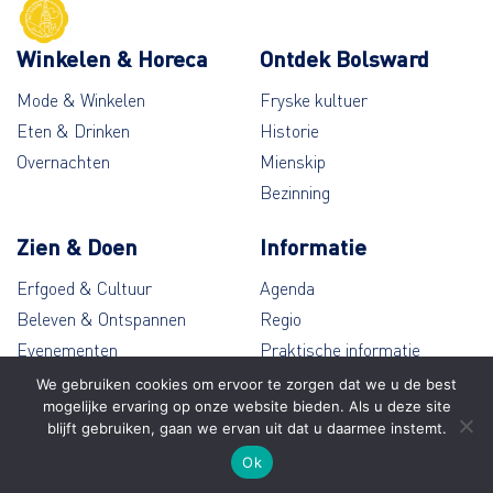
Winkelen & Horeca
Ontdek Bolsward
Mode & Winkelen
Fryske kultuer
Eten & Drinken
Historie
Overnachten
Mienskip
Bezinning
Zien & Doen
Informatie
Erfgoed & Cultuur
Agenda
Beleven & Ontspannen
Regio
Evenementen
Praktische informatie
Wandelen & Fietsen
Contact
We gebruiken cookies om ervoor te zorgen dat we u de best
mogelijke ervaring op onze website bieden. Als u deze site
blijft gebruiken, gaan we ervan uit dat u daarmee instemt.
© Bolsward 2026
Ok