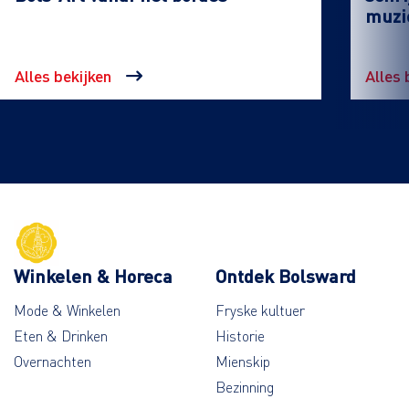
muzi
Alles bekijken
Alles 
Winkelen & Horeca
Ontdek Bolsward
Mode & Winkelen
Fryske kultuer
Eten & Drinken
Historie
Overnachten
Mienskip
Bezinning