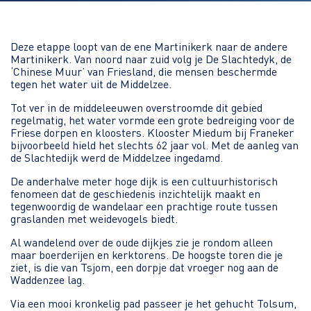
Deze etappe loopt van de ene Martinikerk naar de andere
Martinikerk. Van noord naar zuid volg je De Slachtedyk, de
‘Chinese Muur’ van Friesland, die mensen beschermde
tegen het water uit de Middelzee.
Tot ver in de middeleeuwen overstroomde dit gebied
regelmatig, het water vormde een grote bedreiging voor de
Friese dorpen en kloosters. Klooster Miedum bij Franeker
bijvoorbeeld hield het slechts 62 jaar vol. Met de aanleg van
de Slachtedijk werd de Middelzee ingedamd.
De anderhalve meter hoge dijk is een cultuurhistorisch
fenomeen dat de geschiedenis inzichtelijk maakt en
tegenwoordig de wandelaar een prachtige route tussen
graslanden met weidevogels biedt.
Al wandelend over de oude dijkjes zie je rondom alleen
maar boerderijen en kerktorens. De hoogste toren die je
ziet, is die van Tsjom, een dorpje dat vroeger nog aan de
Waddenzee lag.
Via een mooi kronkelig pad passeer je het gehucht Tolsum,