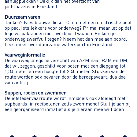
aanlegplekken? Bekijk dan het overzicht van
jachthavens in Friesland
.
Duurzaam varen
Tanken? Kies blauwe diesel. Of ga met een electrische boot
op pad. Iets lekkers voor onderweg? Prima, maar let op dat
lege verpakkingen niet overboord waaien. En kom je
onderweg zwerfvuil tegen? Neem het dan mee aan boord.
Lees meer over duurzame watersport in Friesland
.
Vaarweginformatie
De vaarwegcategorie verschilt van AZM naar BZM en DM,
dat wil zeggen: geschikt voor boten met een diepgang tot
1,30 meter en een hoogte tot 2,50 meter. Stukken van de
route worden ook bevaren door de beroepsvaart, dus doe
voorzichtig.
Suppen, roeien en zwemmen
De elfstedenvaarroute wordt inmiddels ook afgelegd met
supboards
, in
roeiboten
en zelfs
zwemmend
! Sluit je aan bij
een georganiseerd initiatief als je hieraan mee wilt doen.