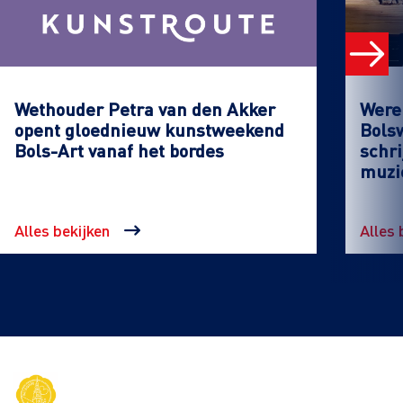
Wethouder Petra van den Akker
Werel
opent gloednieuw kunstweekend
Bols
Bols-Art vanaf het bordes
schri
muzi
Alles bekijken
Alles 