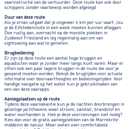
vaarinstructie van de verhuurder. Deze route kan ook door
schippers zonder vaarbewijs worden afgelegd.
Duur van deze route
Als je ervan uitgaat dat je ongeveer 6 km per uur vaart, zou
je de Elfstedenroute in een week moeten kunnen afleggen.
Doe rustig aan, overnacht op de mooiste plekken in
Zuidwest Friesland en leg regelmatig aan om van
sightseeing aan wal te genieten.
Brugbediening
Er zijn op deze route een aantal hoge bruggen en
aquaducten waar je zonder meer langs kunt varen. Maar er
zitten ook een paar lagere bruggen in de route die voor je
geopend moeten worden. Bekijk de
brugtijden
voor actuele
informatie over doorvaarthoogtes en bedieningstijden. Voor
handige navigatie op het water kun je gebruikmaken van
een van deze
vaarapps
.
Aanlegplaatsen op de route
Tijdens deze vaarvakantie kun je de nachten doorbrengen in
gezellige jachthavens waar stroom, sanitair, brandstof en
water voorhanden is. Heb je deze voorzieningen niet nodig?
Kies dan voor de gratis aanlegplekken van de Marrekrite
middenin de natuur. Meer weten over comfortabele