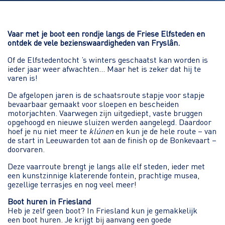
Vaar met je boot een rondje langs de Friese Elfsteden en
ontdek de vele bezienswaardigheden van Fryslân.
Of de Elfstedentocht ’s winters geschaatst kan worden is
ieder jaar weer afwachten… Maar het is zeker dat hij te
varen is!
De afgelopen jaren is de schaatsroute stapje voor stapje
bevaarbaar gemaakt voor sloepen en bescheiden
motorjachten. Vaarwegen zijn uitgediept, vaste bruggen
opgehoogd en nieuwe sluizen werden aangelegd. Daardoor
hoef je nu niet meer te
klúnen
en kun je de hele route – van
de start in Leeuwarden tot aan de finish op de Bonkevaart –
doorvaren.
Deze vaarroute brengt je langs alle elf steden, ieder met
een kunstzinnige klaterende fontein, prachtige musea,
gezellige terrasjes en nog veel meer!
Boot huren in Friesland
Heb je zelf geen boot? In Friesland kun je gemakkelijk
een boot huren
. Je krijgt bij aanvang een goede