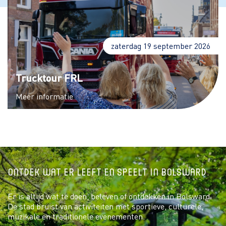
zaterdag 19 september 2026
Trucktour FRL
Meer informatie
Ontdek wat er leeft en speelt in Bolsward
Er is altijd wat te doen, beleven of ontdekken in Bolsward.
De stad bruist van activiteiten met sportieve, culturele,
muzikale en traditionele evenementen.