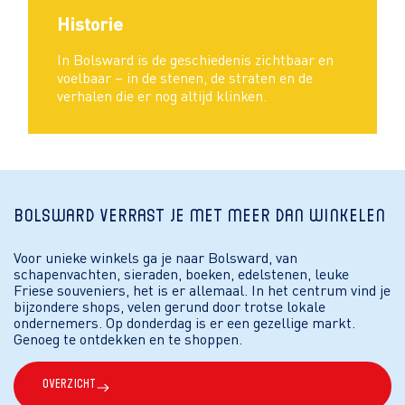
Historie
In Bolsward is de geschiedenis zichtbaar en
voelbaar – in de stenen, de straten en de
verhalen die er nog altijd klinken.
Bolsward verrast je met meer dan winkelen
Voor unieke winkels ga je naar Bolsward, van
schapenvachten, sieraden, boeken, edelstenen, leuke
Friese souveniers, het is er allemaal. In het centrum vind je
bijzondere shops, velen gerund door trotse lokale
ondernemers. Op donderdag is er een gezellige markt.
Genoeg te ontdekken en te shoppen.
Overzicht