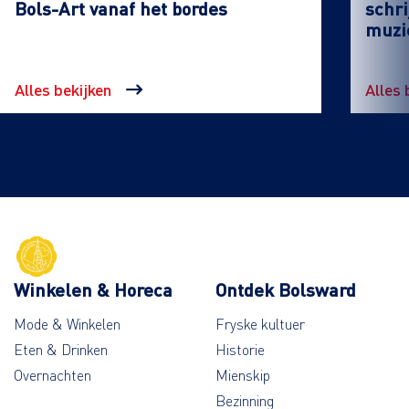
Bols-Art vanaf het bordes
schri
muzi
Alles bekijken
Alles 
Winkelen & Horeca
Ontdek Bolsward
Mode & Winkelen
Fryske kultuer
Eten & Drinken
Historie
Overnachten
Mienskip
Bezinning