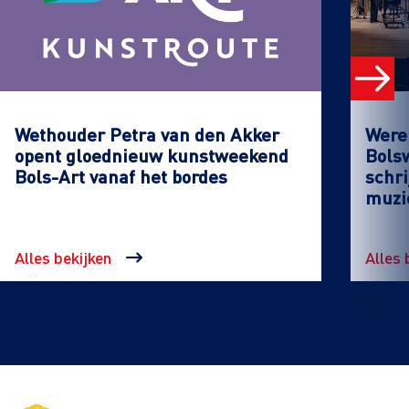
Wethouder Petra van den Akker
Werel
opent gloednieuw kunstweekend
Bols
Bols-Art vanaf het bordes
schri
muzi
Alles bekijken
Alles 