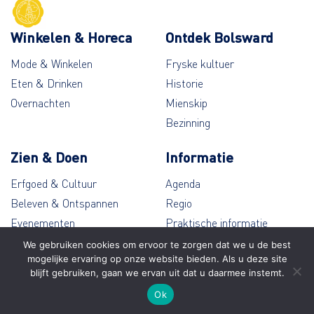
Winkelen & Horeca
Ontdek Bolsward
Mode & Winkelen
Fryske kultuer
Eten & Drinken
Historie
Overnachten
Mienskip
Bezinning
Zien & Doen
Informatie
Erfgoed & Cultuur
Agenda
Beleven & Ontspannen
Regio
Evenementen
Praktische informatie
Wandelen & Fietsen
Contact
We gebruiken cookies om ervoor te zorgen dat we u de best
mogelijke ervaring op onze website bieden. Als u deze site
blijft gebruiken, gaan we ervan uit dat u daarmee instemt.
© Bolsward 2026
Ok