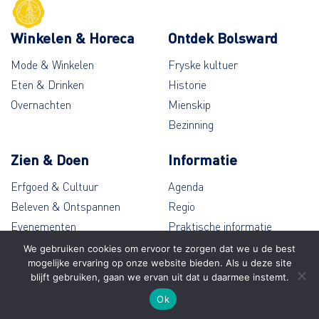
Winkelen & Horeca
Ontdek Bolsward
Mode & Winkelen
Fryske kultuer
Eten & Drinken
Historie
Overnachten
Mienskip
Bezinning
Zien & Doen
Informatie
Erfgoed & Cultuur
Agenda
Beleven & Ontspannen
Regio
Evenementen
Praktische informatie
Wandelen & Fietsen
Contact
We gebruiken cookies om ervoor te zorgen dat we u de best
mogelijke ervaring op onze website bieden. Als u deze site
blijft gebruiken, gaan we ervan uit dat u daarmee instemt.
© Bolsward 2026
Ok