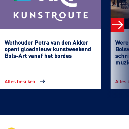
Wethouder Petra van den Akker
Werel
opent gloednieuw kunstweekend
Bols
Bols-Art vanaf het bordes
schri
muzi
Alles bekijken
Alles 