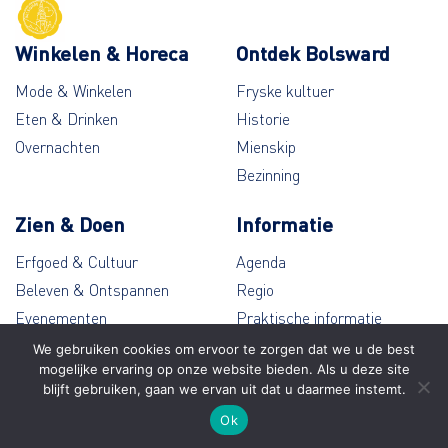
Winkelen & Horeca
Ontdek Bolsward
Mode & Winkelen
Fryske kultuer
Eten & Drinken
Historie
Overnachten
Mienskip
Bezinning
Zien & Doen
Informatie
Erfgoed & Cultuur
Agenda
Beleven & Ontspannen
Regio
Evenementen
Praktische informatie
Wandelen & Fietsen
Contact
We gebruiken cookies om ervoor te zorgen dat we u de best
mogelijke ervaring op onze website bieden. Als u deze site
blijft gebruiken, gaan we ervan uit dat u daarmee instemt.
© Bolsward 2026
Ok