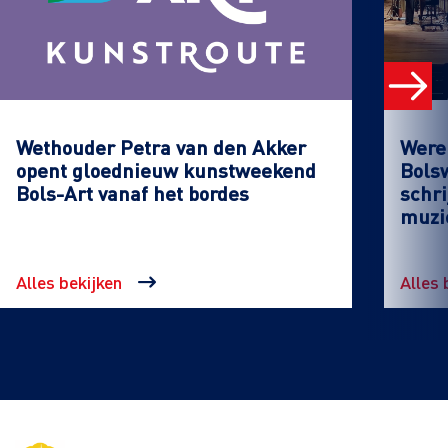
Wethouder Petra van den Akker
Werel
opent gloednieuw kunstweekend
Bols
Bols-Art vanaf het bordes
schri
muzi
Alles bekijken
Alles 