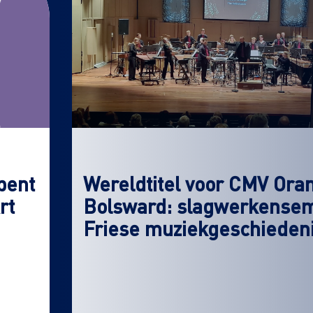
pent
Wereldtitel voor CMV Ora
rt
Bolsward: slagwerkensemb
Friese muziekgeschieden