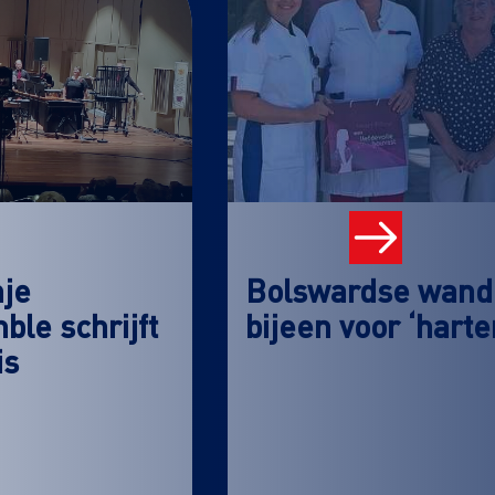
nje
Bolswardse wande
le schrijft
bijeen voor ‘hart
is