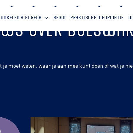
Winkelen & horeca
Regio
Praktische informatie
W
euws over Bolswa
at je moet weten, waar je aan mee kunt doen of wat je ni