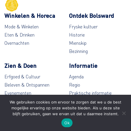
Winkelen & Horeca
Ontdek Bolsward
Mode & Winkelen
Fryske kultuer
Eten & Drinken
Historie
Overnachten
Mienskip
Bezinning
Zien & Doen
Informatie
Erfgoed & Cultuur
Agenda
Beleven & Ontspannen
Regio
Evenementen
Praktische informatie
Wandelen & Fietsen
Contact
We gebruiken cookies om ervoor te zorgen dat we u de best
mogelijke ervaring op onze website bieden. Als u deze site
blijft gebruiken, gaan we ervan uit dat u daarmee instemt.
© Bolsward 2026
Ok