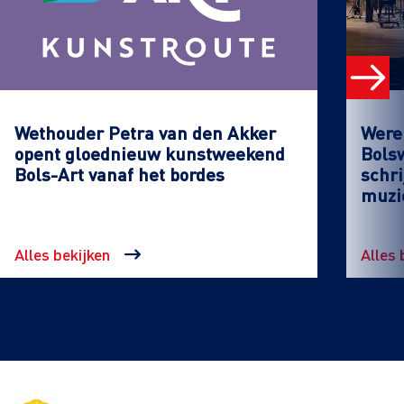
Wethouder Petra van den Akker
Werel
opent gloednieuw kunstweekend
Bols
Bols-Art vanaf het bordes
schri
muzi
Alles bekijken
Alles 