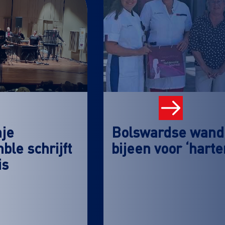
nje
Bolswardse wande
le schrijft
bijeen voor ‘hart
is