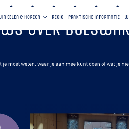
Winkelen & horeca
Regio
Praktische informatie
W
euws over Bolswa
at je moet weten, waar je aan mee kunt doen of wat je ni