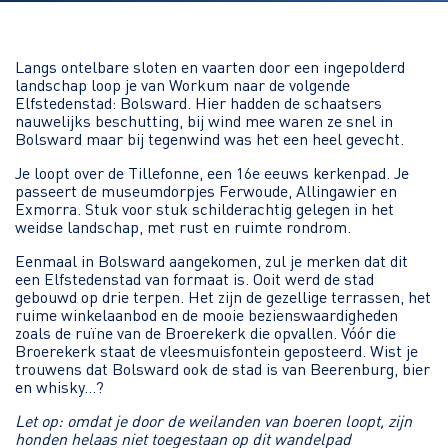
Langs ontelbare sloten en vaarten door een ingepolderd
landschap loop je van Workum naar de volgende
Elfstedenstad: Bolsward. Hier hadden de schaatsers
nauwelijks beschutting, bij wind mee waren ze snel in
Bolsward maar bij tegenwind was het een heel gevecht.
Je loopt over de Tillefonne, een 16e eeuws kerkenpad. Je
passeert de museumdorpjes Ferwoude, Allingawier en
Exmorra. Stuk voor stuk schilderachtig gelegen in het
weidse landschap, met rust en ruimte rondrom.
Eenmaal in Bolsward aangekomen, zul je merken dat dit
een Elfstedenstad van formaat is. Ooit werd de stad
gebouwd op drie terpen. Het zijn de gezellige terrassen, het
ruime winkelaanbod en de mooie bezienswaardigheden
zoals de ruïne van de Broerekerk die opvallen. Vóór die
Broerekerk staat de vleesmuisfontein geposteerd. Wist je
trouwens dat Bolsward ook de stad is van Beerenburg, bier
en whisky…?
Let op: omdat je door de weilanden van boeren loopt, zijn
honden helaas niet toegestaan op dit wandelpad