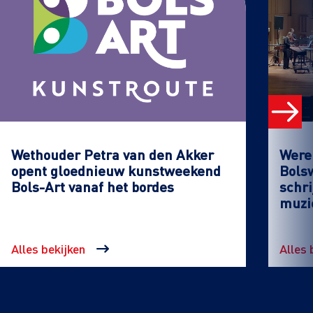
Wethouder Petra van den Akker
Werel
opent gloednieuw kunstweekend
Bols
Bols-Art vanaf het bordes
schri
muzi
Alles bekijken
Alles 