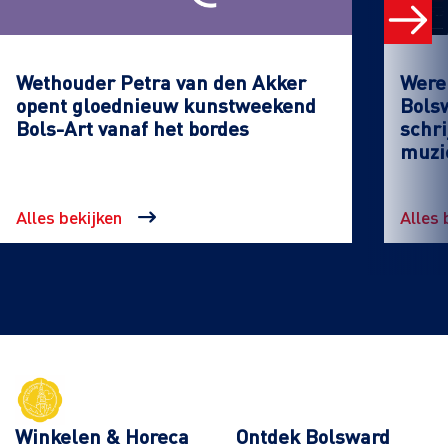
Wethouder Petra van den Akker
Werel
opent gloednieuw kunstweekend
Bols
Bols-Art vanaf het bordes
schri
muzi
Alles bekijken
Alles 
Winkelen & Horeca
Ontdek Bolsward