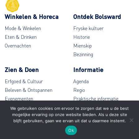
Winkelen & Horeca
Ontdek Bolsward
Mode & Winkelen
Fryske kultuer
Eten & Drinken
Historie
Overnachten
Mienskip
Bezinning
Zien & Doen
Informatie
Erfgoed & Cultuur
Agenda
Beleven & Ontspannen
Regio
Evenementen
Praktische informatie
Wandelen & Fietsen
Contact
We gebruiken cookies om ervoor te zorgen dat we u de best
mogelijke ervaring op onze website bieden. Als u deze site
blijft gebruiken, gaan we ervan uit dat u daarmee instemt.
© Bolsward 2026
Ok