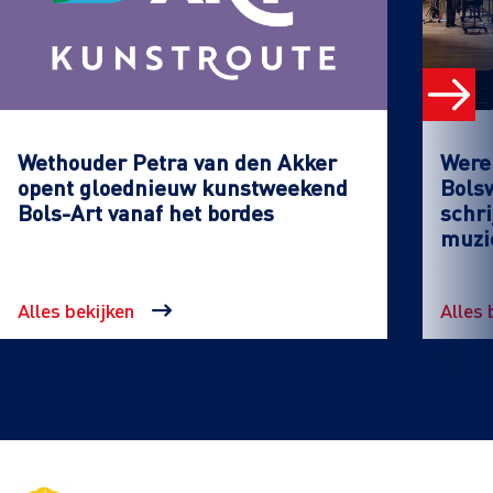
Wethouder Petra van den Akker
Werel
opent gloednieuw kunstweekend
Bols
Bols-Art vanaf het bordes
schri
muzi
Alles bekijken
Alles 