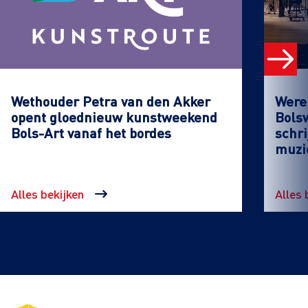
Wethouder Petra van den Akker
Werel
opent gloednieuw kunstweekend
Bols
Bols-Art vanaf het bordes
schri
muzi
Alles bekijken
Alles 