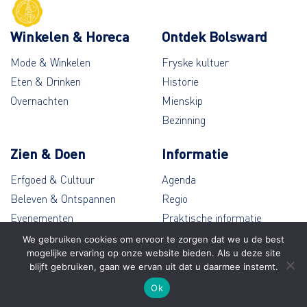
Winkelen & Horeca
Ontdek Bolsward
Mode & Winkelen
Fryske kultuer
Eten & Drinken
Historie
Overnachten
Mienskip
Bezinning
Zien & Doen
Informatie
Erfgoed & Cultuur
Agenda
Beleven & Ontspannen
Regio
Evenementen
Praktische informatie
Wandelen & Fietsen
Contact
We gebruiken cookies om ervoor te zorgen dat we u de best
mogelijke ervaring op onze website bieden. Als u deze site
blijft gebruiken, gaan we ervan uit dat u daarmee instemt.
© Bolsward 2026
Ok