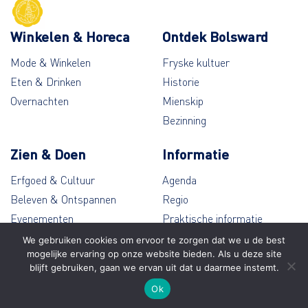
Winkelen & Horeca
Ontdek Bolsward
Mode & Winkelen
Fryske kultuer
Eten & Drinken
Historie
Overnachten
Mienskip
Bezinning
Zien & Doen
Informatie
Erfgoed & Cultuur
Agenda
Beleven & Ontspannen
Regio
Evenementen
Praktische informatie
Wandelen & Fietsen
Contact
We gebruiken cookies om ervoor te zorgen dat we u de best
mogelijke ervaring op onze website bieden. Als u deze site
blijft gebruiken, gaan we ervan uit dat u daarmee instemt.
© Bolsward 2026
Ok