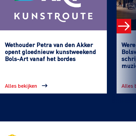
Wethouder Petra van den Akker
Werel
opent gloednieuw kunstweekend
Bols
Bols-Art vanaf het bordes
schri
muzi
Alles bekijken
Alles 