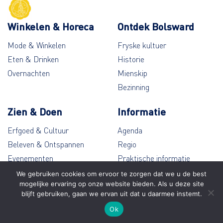
Winkelen & Horeca
Ontdek Bolsward
Mode & Winkelen
Fryske kultuer
Eten & Drinken
Historie
Overnachten
Mienskip
Bezinning
Zien & Doen
Informatie
Erfgoed & Cultuur
Agenda
Beleven & Ontspannen
Regio
Evenementen
Praktische informatie
Wandelen & Fietsen
Contact
We gebruiken cookies om ervoor te zorgen dat we u de best
mogelijke ervaring op onze website bieden. Als u deze site
blijft gebruiken, gaan we ervan uit dat u daarmee instemt.
© Bolsward 2026
Ok