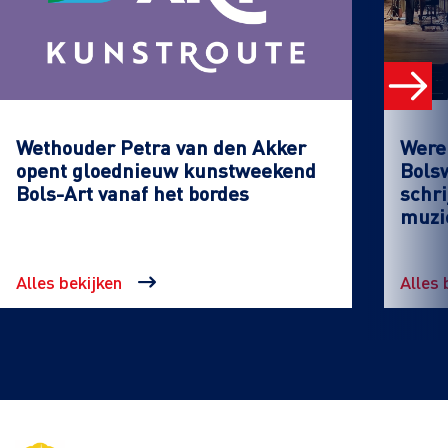
Wethouder Petra van den Akker
Werel
opent gloednieuw kunstweekend
Bols
Bols-Art vanaf het bordes
schri
muzi
Alles bekijken
Alles 