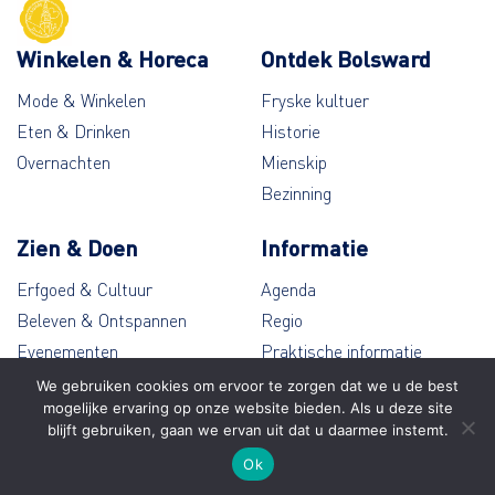
Winkelen & Horeca
Ontdek Bolsward
Mode & Winkelen
Fryske kultuer
Eten & Drinken
Historie
Overnachten
Mienskip
Bezinning
Zien & Doen
Informatie
Erfgoed & Cultuur
Agenda
Beleven & Ontspannen
Regio
Evenementen
Praktische informatie
Wandelen & Fietsen
Contact
We gebruiken cookies om ervoor te zorgen dat we u de best
mogelijke ervaring op onze website bieden. Als u deze site
blijft gebruiken, gaan we ervan uit dat u daarmee instemt.
© Bolsward 2026
Ok