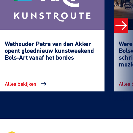
Wethouder Petra van den Akker
Werel
opent gloednieuw kunstweekend
Bols
Bols-Art vanaf het bordes
schri
muzi
Alles bekijken
Alles 