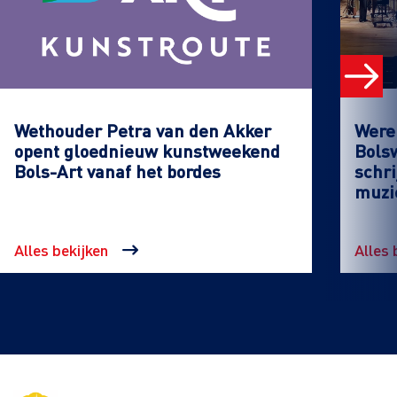
Wethouder Petra van den Akker
Werel
opent gloednieuw kunstweekend
Bols
Bols-Art vanaf het bordes
schri
muzi
Alles bekijken
Alles 