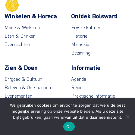
Winkelen & Horeca
Ontdek Bolsward
Mode & Winkelen
Fryske kultuer
Eten & Drinken
Historie
Overnachten
Mienskip
Bezinning
Zien & Doen
Informatie
Erfgoed & Cultuur
Agenda
Beleven & Ontspannen
Regio
Evenementen
Praktische informatie
Wandelen & Fietsen
Contact
We gebruiken cookies om ervoor te zorgen dat we u de best
mogelijke ervaring op onze website bieden. Als u deze site
blijft gebruiken, gaan we ervan uit dat u daarmee instemt.
© Bolsward 2026
Ok