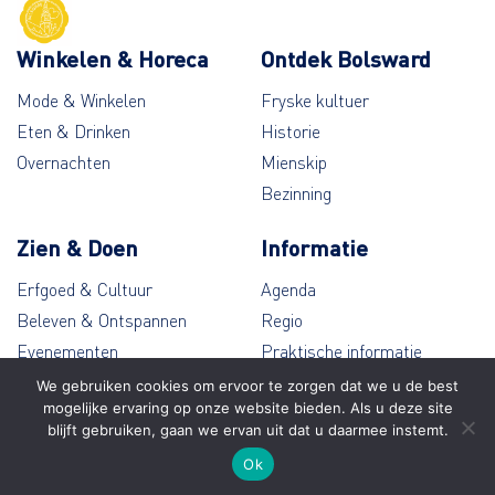
Winkelen & Horeca
Ontdek Bolsward
Mode & Winkelen
Fryske kultuer
Eten & Drinken
Historie
Overnachten
Mienskip
Bezinning
Zien & Doen
Informatie
Erfgoed & Cultuur
Agenda
Beleven & Ontspannen
Regio
Evenementen
Praktische informatie
Wandelen & Fietsen
Contact
We gebruiken cookies om ervoor te zorgen dat we u de best
mogelijke ervaring op onze website bieden. Als u deze site
blijft gebruiken, gaan we ervan uit dat u daarmee instemt.
© Bolsward 2026
Ok