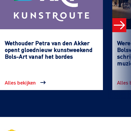
Wethouder Petra van den Akker
Werel
opent gloednieuw kunstweekend
Bols
Bols-Art vanaf het bordes
schri
muzi
Alles bekijken
Alles 