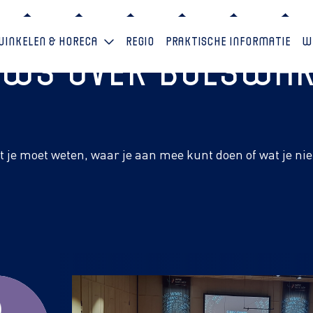
Winkelen & horeca
Regio
Praktische informatie
W
euws over Bolswa
at je moet weten, waar je aan mee kunt doen of wat je ni