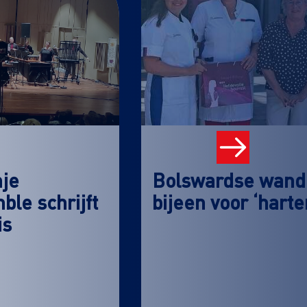
nje
Bolswardse wande
le schrijft
bijeen voor ‘hart
is