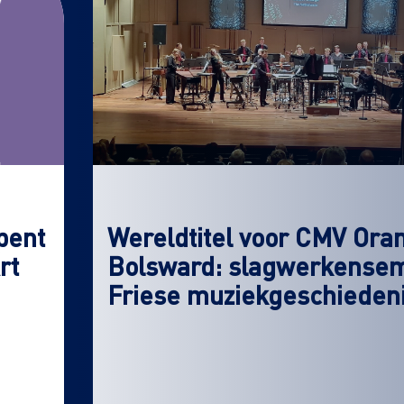
pent
Wereldtitel voor CMV Ora
rt
Bolsward: slagwerkensemb
Friese muziekgeschieden