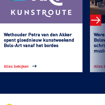
Wethouder Petra van den Akker
Werel
opent gloednieuw kunstweekend
Bols
Bols-Art vanaf het bordes
schri
muzi
Alles bekijken
Alles 