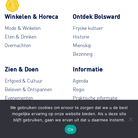
Winkelen & Horeca
Ontdek Bolsward
Mode & Winkelen
Fryske kultuer
Eten & Drinken
Historie
Overnachten
Mienskip
Bezinning
Zien & Doen
Informatie
Erfgoed & Cultuur
Agenda
Beleven & Ontspannen
Regio
Evenementen
Praktische informatie
Wandelen & Fietsen
Contact
We gebruiken cookies om ervoor te zorgen dat we u de best
mogelijke ervaring op onze website bieden. Als u deze site
blijft gebruiken, gaan we ervan uit dat u daarmee instemt.
© Bolsward 2026
Ok