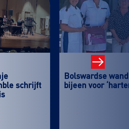
nje
Bolswardse wande
le schrijft
bijeen voor ‘hart
is