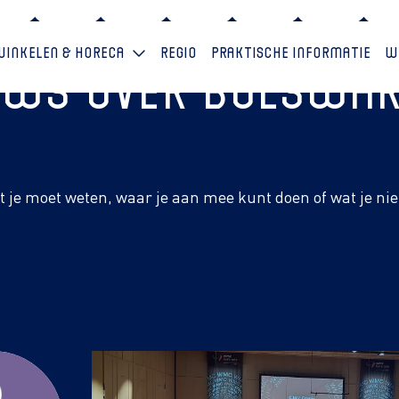
Winkelen & horeca
Regio
Praktische informatie
W
euws over Bolswa
at je moet weten, waar je aan mee kunt doen of wat je ni