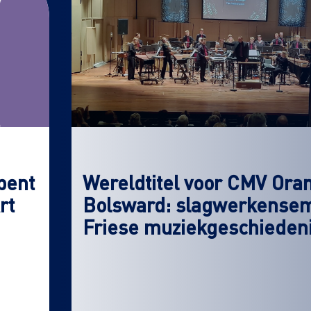
pent
Wereldtitel voor CMV Ora
rt
Bolsward: slagwerkensemb
Friese muziekgeschieden