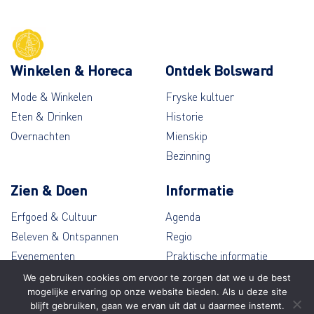
Winkelen & Horeca
Ontdek Bolsward
Mode & Winkelen
Fryske kultuer
Eten & Drinken
Historie
Overnachten
Mienskip
Bezinning
Zien & Doen
Informatie
Erfgoed & Cultuur
Agenda
Beleven & Ontspannen
Regio
Evenementen
Praktische informatie
Wandelen & Fietsen
Contact
We gebruiken cookies om ervoor te zorgen dat we u de best
mogelijke ervaring op onze website bieden. Als u deze site
blijft gebruiken, gaan we ervan uit dat u daarmee instemt.