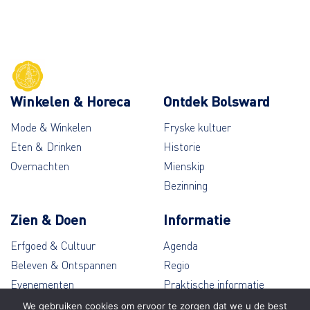
Winkelen & Horeca
Ontdek Bolsward
Mode & Winkelen
Fryske kultuer
Eten & Drinken
Historie
Overnachten
Mienskip
Bezinning
Zien & Doen
Informatie
Erfgoed & Cultuur
Agenda
Beleven & Ontspannen
Regio
Evenementen
Praktische informatie
Wandelen & Fietsen
Contact
We gebruiken cookies om ervoor te zorgen dat we u de best