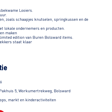
akbekwame Looiers.
uur.
ren, zoals schaapjes knutselen, springkussen en de
t lokale ondernemers en producten.
sen maken
limited edition van Buren Bolsward items.
lekkers staat klaar
tie
26
Pakhuis 5, Workumertrekweg, Bolsward
ps, markt en kinderactiviteiten