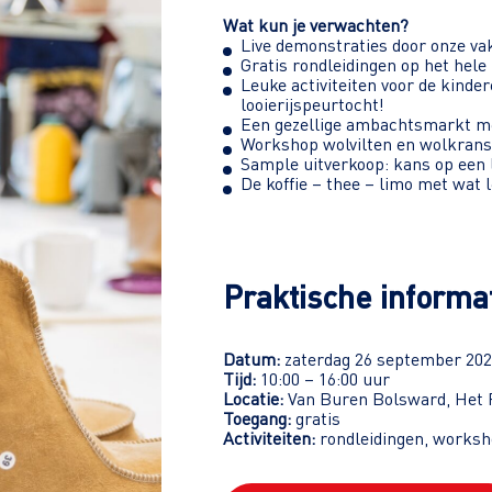
Wat kun je verwachten?
Live demonstraties door onze v
Gratis rondleidingen op het hele 
Leuke activiteiten voor de kinde
looierijspeurtocht!
Een gezellige ambachtsmarkt me
Workshop wolvilten en wolkran
Sample uitverkoop: kans op een 
De koffie – thee – limo met wat 
Praktische informa
Datum:
zaterdag 26 september 20
Tijd:
10:00 – 16:00 uur
Locatie:
Van Buren Bolsward, Het 
Toegang:
gratis
Activiteiten:
rondleidingen, worksho