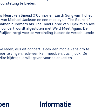
oorstelling te bieden.
s Heart van Sinéad O’Connor en Earth Song van Ticheli.
 van Michael Jackson en een medley uit The Sound of
n samen nummers als The Road Home van Eljakim en Ave
concert wordt afgesloten met We’ll Meet Again. De
Ruijter, zorgt voor de verbinding tussen de verschillende
we leden, dus dit concert is ook een mooie kans om te
oor te zingen. Iedereen kan meedoen, dus jij ook. De
elke bijdrage je wilt geven voor de onkosten.
oen
Informatie