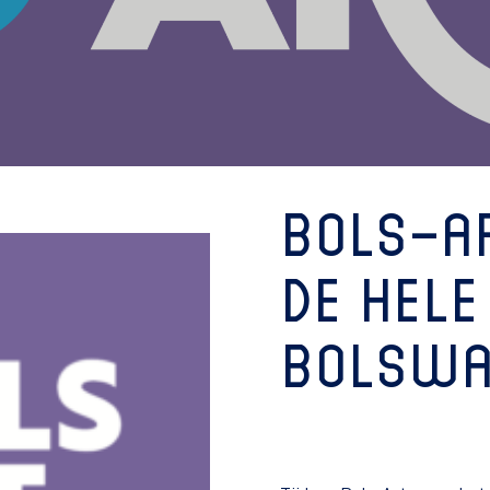
Bols-A
de hele
Bolswa