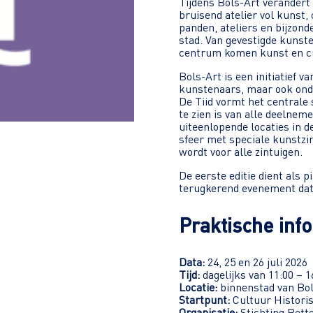
Tijdens Bols-Art verandert
bruisend atelier vol kunst
panden, ateliers en bijzond
stad. Van gevestigde kunste
centrum komen kunst en c
Bols-Art is een initiatief v
kunstenaars, maar ook ond
De Tiid vormt het centrale 
te zien is van alle deelnem
uiteenlopende locaties in d
sfeer met speciale kunstzi
wordt voor alle zintuigen.
De eerste editie dient als p
terugkerend evenement dat 
Praktische inf
Data:
24, 25 en 26 juli 2026
Tijd:
dagelijks van 11:00 – 1
Locatie:
binnenstad van Bo
Startpunt:
Cultuur Histori
Organisatie:
Stichting Bett