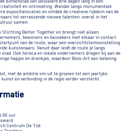
 de binnenstad van Bolsward drie dagen lang in een
, creativiteit en ontmoeting. Wandel langs monumentale
ere expositielocaties en ontdek de creatieve rijkdom van de
naars tot verrassende nieuwe talenten: overal in het
ultuur samen.
an Stichting Better Together en brengt niet alleen
ernemers, bewoners en bezoekers met elkaar in contact.
startpunt van de route, waar een overzichtstentoonstelling
ende kunstenaars. Vanuit daar leidt de route je langs
e stad. Ook horeca en lokale ondernemers dragen bij aan de
nnige hapjes en drankjes, waardoor Bols-Art een beleving
ilot, met de ambitie om uit te groeien tot een jaarlijks
kunst en verbinding in de regio verder versterkt.
ormatie
6:00 uur
lsward
sch Centrum De Tiid
er Together