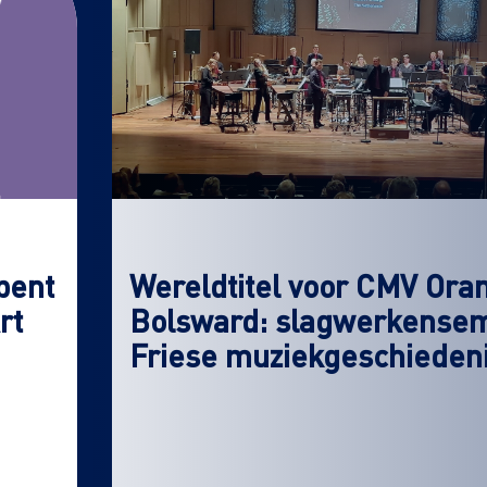
pent
Wereldtitel voor CMV Ora
rt
Bolsward: slagwerkensemb
Friese muziekgeschieden