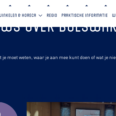
Winkelen & horeca
Regio
Praktische informatie
W
euws over Bolswa
at je moet weten, waar je aan mee kunt doen of wat je ni