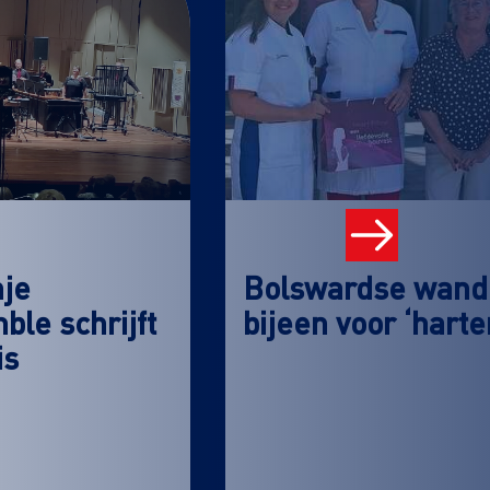
nje
Bolswardse wande
le schrijft
bijeen voor ‘hart
is